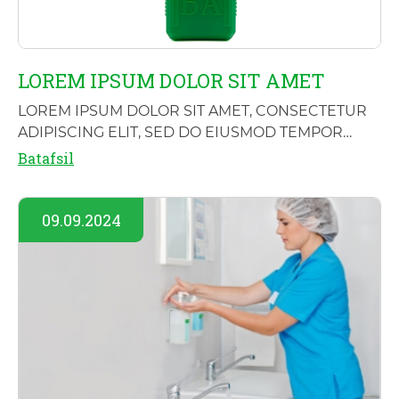
LOREM IPSUM DOLOR SIT AMET
LOREM IPSUM DOLOR SIT AMET, CONSECTETUR
ADIPISCING ELIT, SED DO EIUSMOD TEMPOR
INCIDIDUNT UT LABORE ET DOLORE MAGNA
Batafsil
ALIQUA. UT ENI
09.09.2024