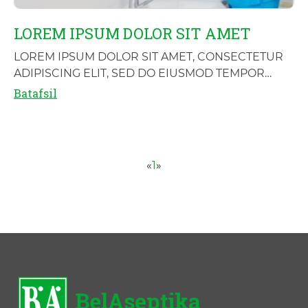
LOREM IPSUM DOLOR SIT AMET
LOREM IPSUM DOLOR SIT AMET, CONSECTETUR
ADIPISCING ELIT, SED DO EIUSMOD TEMPOR
INCIDIDUNT UT LABORE ET DOLORE MAGNA
Batafsil
ALIQUA. UT ENI
«
1
»